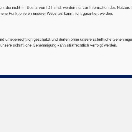
, die nicht im Besitz von IDT sind, werden nur zur Information des Nutzers be
chene Funktionieren unserer Websites kann nicht garantiert werden.
ind urheberrechtlich geschützt und dürfen ohne unsere schriftliche Genehmigu
 unsere schriftliche Genehmigung kann strafrechtlich verfolgt werden.
Kontaktieren Sie uns:
Thaitraveldreams (Isan Discove
Co. Ltd)
rd
311/15 Klang Muang Road, 3
f
305