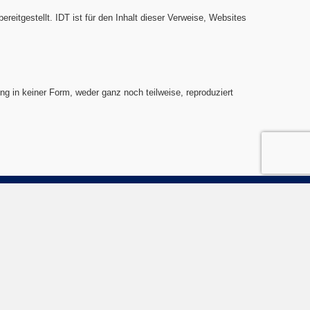
reitgestellt. IDT ist für den Inhalt dieser Verweise, Websites
ng in keiner Form, weder ganz noch teilweise, reproduziert
Links:
ry Travel
Kontakt
Haftungsausschluss
loor room
Datenschutzrichtlinie