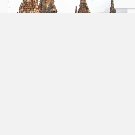
NU BOEKEN
Ayutthaya Fietstocht & Cruise voor de
Familie
9:30 – 15:30u