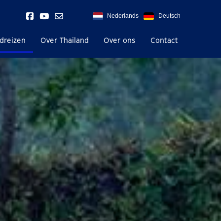
Nederlands
Deutsch
dreizen
Over Thailand
Over ons
Contact