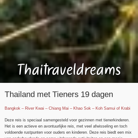
Thaitraveldreams
Thailand met Tieners 19 dagen
Bangkok – River Kwai – Chiang Mai – Khao Sok – Koh Samui of Krabi
Deze reis is speciaal samengesteld voor gezinnen met tienerkinderen.
Het is een actieve en avontuurlijke reis, met veel afwisseling en toch
voldoende rustpunten voor ouders en kinderen. Deze reis biedt een mix