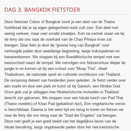
DAG 3. BANGKOK FIETSTOER
Deze fietstoer Colors of Bangkok toont je een deel van de Thaise
hoofdstad dat je op eigen gelegenheid nooit zult zien. Een deel met
weinig verkeer, maar veel smalle straatjes. Kort na vertrek staan we bij
de ferry die ons naar de overkant van de Chao Phraya rivier zal
brengen. Daar fiets je door de “groene long van Bangkok” over
verhoogde paden door weelderige begroeiing, langs kokospalmen en
bananenbomen. We stoppen bij een Boeddhistische tempel met een
basisschool naast de tempel. We vervolgen ons fietsavontuur dieper de
jungle in en komen uit bij een school voor “Muay Thai”, ofwel
Thaiboksen, de nationale sport en culturele vechtkunst van Thailand.
De oorsprong dateert van honderden jaren geleden. Je fietst verder over
een markt en door een park en komt uit bij Ganesh, een Hindoe God.
Onze gids zal je uitleggen hoe Hindoeïstische invloeden in Thailand
terecht zijn gekomen. We stoppen voor een lokale lunch van Pad Thai
(Thaise noedels) of Khao Pad (gebakken rijst). Een vegetarische versie
is beschikbaar. Daarna is het weer tijd om terug te keren en fietsen we
naar de ferry die ons terug naar de “Stad der Engelen” zal brengen.
Deze toer geeft je een goed beeld van het dagelijkse leven van de
lokale bevolking, langs ongebaande paden door het niet-toeristische