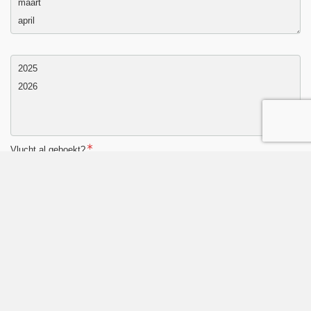
Vlucht al geboekt?
Ja
Nee
Aanvraag:
Aanvraag voor reisvoorstel met prijsopgave
Ik wil graag een reis boeken
Aantal volwassenen: