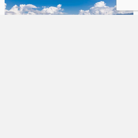
DAG 2. MAE SAI & GOUDEN DRIEHOEK
De reis gaat verder naar Mae Sai op de grens met Myanmar, de meest
noordelijke stad van Thailand. De brug in Mae Sai verbindt Thailand met
Myanmar. Er is een levendige handel tussen de beide landen. Op de
grote markt worden allerlei artikelen verkocht die geïmporteerd zijn uit
China. Op de markt worden halfedelstenen verkocht; pas echter wel op
voor namaak! U bezoekt het Opium museum. Je reist vervolgens naar
de Gouden Driehoek waar de 3 landen Thailand, Myanmar en Laos
samenkomen en voorheen een berucht gebied waar opium werd geteeld