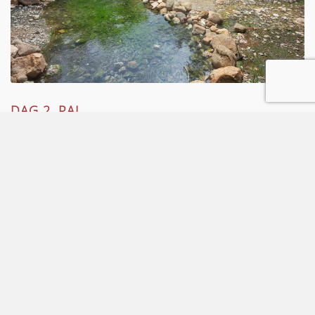
DAG 2. PAI
Je vervolgt je verkenning van Pai. Mogelijkheden vandaag zijn een
bezoek aan de speelse Boon Kokuso brug die naar een tempel leidt
waar je een gesprekje met de monniken kunt houden. Je kunt ook de
rijstvelden van noord Thailand verkenne. Een authentieke ervaring, je
ziet het landelijke noord Thailand en akkers met rijst zoals ze door de
Thaise bevolking wordt geteeld. De omgeving rond Pai biedt een aantal
mooie sightseeing lokaties. Leuke plaatsen zijn onder andere de Pai
Canyon, de Hot Springs van Pai of Sai Ngam en een bezoek aan de
Temple on the Hill. ’s Middags bezoek je de prachtige Lod caves, de
vindplaats van antiquiteiten en vele prehistorische fossielen. Deze
reusachtige grotten zijn prachtig gedecoreerd met kleurrijke
stalagmieten en stalac¬tieten. Een boot neemt je mee de grotten in
(niet inbegrepen, de gids zal dit ter plekke regelen). Overnachting