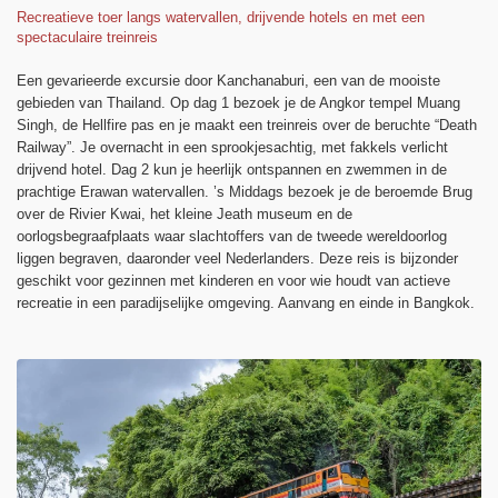
Recreatieve toer langs watervallen, drijvende hotels en met een
spectaculaire treinreis
Een gevarieerde excursie door Kanchanaburi, een van de mooiste
gebieden van Thailand. Op dag 1 bezoek je de Angkor tempel Muang
Singh, de Hellfire pas en je maakt een treinreis over de beruchte “Death
Railway”. Je overnacht in een sprookjesachtig, met fakkels verlicht
drijvend hotel. Dag 2 kun je heerlijk ontspannen en zwemmen in de
prachtige Erawan watervallen. ’s Middags bezoek je de beroemde Brug
over de Rivier Kwai, het kleine Jeath museum en de
oorlogsbegraafplaats waar slachtoffers van de tweede wereldoorlog
liggen begraven, daaronder veel Nederlanders. Deze reis is bijzonder
geschikt voor gezinnen met kinderen en voor wie houdt van actieve
recreatie in een paradijselijke omgeving. Aanvang en einde in Bangkok.