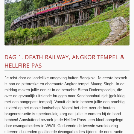
DAG 1. DEATH RAILWAY, ANGKOR TEMPEL &
HELLFIRE PAS
Je reist door de landelijke omgeving buiten Bangkok. Je eerste bezoek
is aan de pittoreske en charmante Angkor tempel Muang Singh. In de
middag maken jullie een rit in de beruchte Birma Dodenspoorlijn, die
over de gevaarlijk uitziende bruggen naar Kanchanaburi rijdt (gelukkig
met een aangepast tempo!). Vanuit de trein hebben jullie een prachtig
uitzicht op het mooie landschap. Vooral het deel over de houten
brugconstructie is spectaculair, zorg dat jullie je camera bij de hand
hebben! Aansluitend bezoek je de Hellfire Pass: een kloof aangelegd
door dwangarbeiders in WWII. Gedurende de tweede wereldoorlog
stierven duizenden geallieerde dwangarbeiders tijdens de constructie