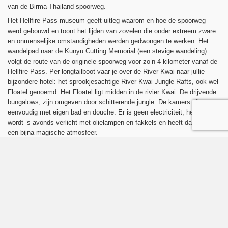
van de Birma-Thailand spoorweg.
Het Hellfire Pass museum geeft uitleg waarom en hoe de spoorweg
werd gebouwd en toont het lijden van zovelen die onder extreem zware
en onmenselijke omstandigheden werden gedwongen te werken. Het
wandelpad naar de Kunyu Cutting Memorial (een stevige wandeling)
volgt de route van de originele spoorweg voor zo’n 4 kilometer vanaf de
Hellfire Pass. Per longtailboot vaar je over de River Kwai naar jullie
bijzondere hotel: het sprookjesachtige River Kwai Jungle Rafts, ook wel
Floatel genoemd. Het Floatel ligt midden in de rivier Kwai. De drijvende
bungalows, zijn omgeven door schitterende jungle. De kamers zijn
eenvoudig met eigen bad en douche. Er is geen electriciteit, het hotel
wordt ’s avonds verlicht met olielampen en fakkels en heeft daarmee
een bijna magische atmosfeer.
River Kwai Jungle Rafts Hotel