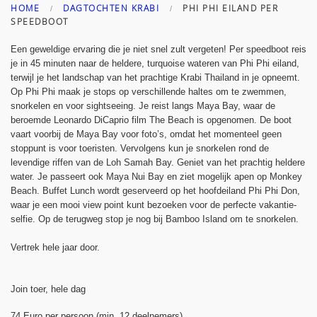
HOME
DAGTOCHTEN KRABI
PHI PHI EILAND PER
SPEEDBOOT
Een geweldige ervaring die je niet snel zult vergeten! Per speedboot reis
je in 45 minuten naar de heldere, turquoise wateren van Phi Phi eiland,
terwijl je het landschap van het prachtige Krabi Thailand in je opneemt.
Op Phi Phi maak je stops op verschillende haltes om te zwemmen,
snorkelen en voor sightseeing. Je reist langs Maya Bay, waar de
beroemde Leonardo DiCaprio film The Beach is opgenomen. De boot
vaart voorbij de Maya Bay voor foto’s, omdat het momenteel geen
stoppunt is voor toeristen. Vervolgens kun je snorkelen rond de
levendige riffen van de Loh Samah Bay. Geniet van het prachtig heldere
water. Je passeert ook Maya Nui Bay en ziet mogelijk apen op Monkey
Beach. Buffet Lunch wordt geserveerd op het hoofdeiland Phi Phi Don,
waar je een mooi view point kunt bezoeken voor de perfecte vakantie-
selfie. Op de terugweg stop je nog bij Bamboo Island om te snorkelen.
Vertrek hele jaar door.
Join toer, hele dag
74 Euro per persoon (min. 12 deelnemers)